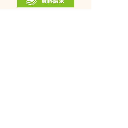
〒436-0043
静岡県掛川市大池705-1
Tel:
0537-64-7255
​営業時間 9:00～18:00
定休日 毎週水曜日
​プライバシーポリシーについて
管工事
機械設備工事
上下水道工事
住宅設備工事
取引先企業・建設会社
感謝状・表彰状