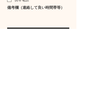
備考欄（連絡して良い時間帯等）
ご入力頂いた個人情報は、このサービスを提供する
トダックスのプライバシーに
則って厳重に管理します。
トダックスにおける
プライバシーポリシー
について
はリンク先を御覧ください。
送信する
株式会社トダックス
〒436-0112
静岡県掛川市細谷427
info@todax.co.jp
Tel:
0537-26-2161
Fax:
0537-26-2123