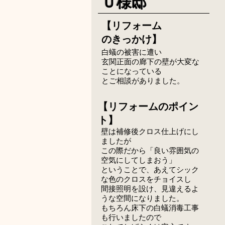
​Ｕ
様邸​
【リフォーム
のきっかけ】
白蟻の被害に遭い
玄関正面の廊下の壁が大変な
ことになっている
​とご相談がありました。
​【リフォームのポイン
ト】
壁は補修後クロス仕上げにし
ましたが
この際だから「良い雰囲気の
空気にしてしまおう」
ということで、あえてシック
な色のクロスをチョイスし
​間接照明を設け、見違えるよ
うな空間になりました。
もちろん床下の白蟻消毒工事
も行いましたので