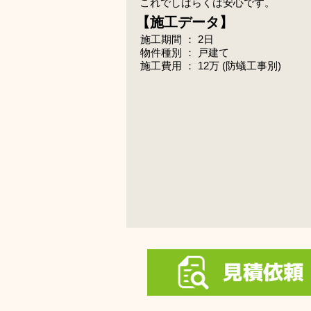
​これでしばらくは安心です。
​【施工データ】
施工期間 ： 2日
物件種別 ： 戸建て
​施工費用 ： 12万 (防蟻工事別)